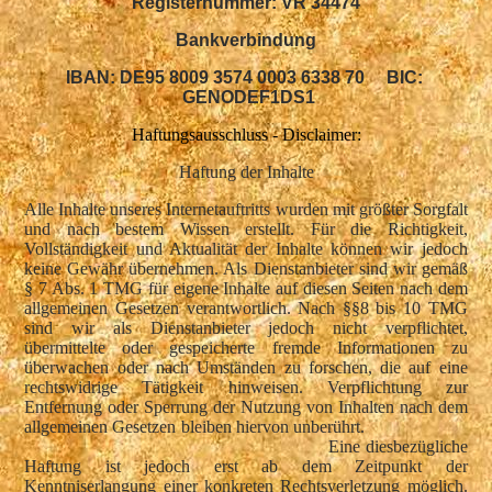
Registernummer: VR 34474
Bankverbindung
IBAN: DE95 8009 3574 0003 6338 70 BIC:
GENODEF1DS1
Haftungsausschluss - Disclaimer:
Haftung der Inhalte
Alle Inhalte unseres Internetauftritts wurden mit größter Sorgfalt
und nach bestem Wissen erstellt. Für die Richtigkeit,
Vollständigkeit und Aktualität der Inhalte können wir jedoch
keine Gewähr übernehmen. Als Dienstanbieter sind wir gemäß
§ 7 Abs. 1 TMG für eigene Inhalte auf diesen Seiten nach dem
allgemeinen Gesetzen verantwortlich. Nach §§8 bis 10 TMG
sind wir als Dienstanbieter jedoch nicht verpflichtet,
übermittelte oder gespeicherte fremde Informationen zu
überwachen oder nach Umständen zu forschen, die auf eine
rechtswidrige Tätigkeit hinweisen. Verpflichtung zur
Entfernung oder Sperrung der Nutzung von Inhalten nach dem
allgemeinen Gesetzen bleiben hiervon unberührt.
Eine diesbezügliche
Haftung ist jedoch erst ab dem Zeitpunkt der
Kenntniserlangung einer konkreten Rechtsverletzung möglich.