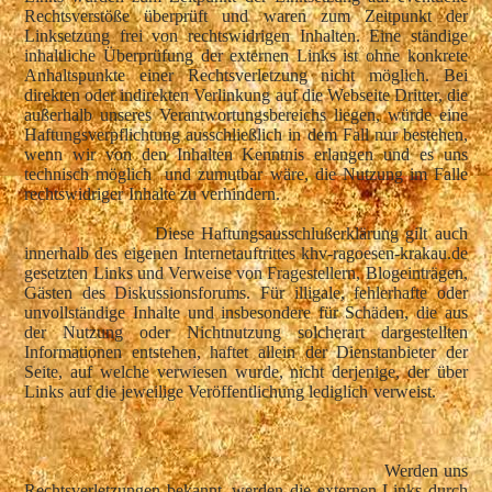
Rechtsverstöße überprüft und waren zum Zeitpunkt der
Linksetzung frei von rechtswidrigen Inhalten. Eine ständige
inhaltliche Überprüfung der externen Links ist ohne konkrete
Anhaltspunkte einer Rechtsverletzung nicht möglich. Bei
direkten oder indirekten Verlinkung auf die Webseite Dritter, die
außerhalb unseres Verantwortungsbereichs liegen, würde eine
Haftungsverpflichtung ausschließlich in dem Fall nur bestehen,
wenn wir von den Inhalten Kenntnis erlangen und es uns
technisch möglich und zumutbar wäre, die Nutzung im Falle
rechtswidriger Inhalte zu verhindern.
Diese Haftungsausschlußerklärung gilt auch
innerhalb des eigenen Internetauftrittes khv-ragoesen-krakau.de
gesetzten Links und Verweise von Fragestellern, Blogeinträgen,
Gästen des Diskussionsforums. Für illigale, fehlerhafte oder
unvollständige Inhalte und insbesondere für Schäden, die aus
der Nutzung oder Nichtnutzung solcherart dargestellten
Informationen entstehen, haftet allein der Dienstanbieter der
Seite, auf welche verwiesen wurde, nicht derjenige, der über
Links auf die jeweilige Veröffentlichung lediglich verweist.
Werden uns
Rechtsverletzungen bekannt, werden die externen Links durch