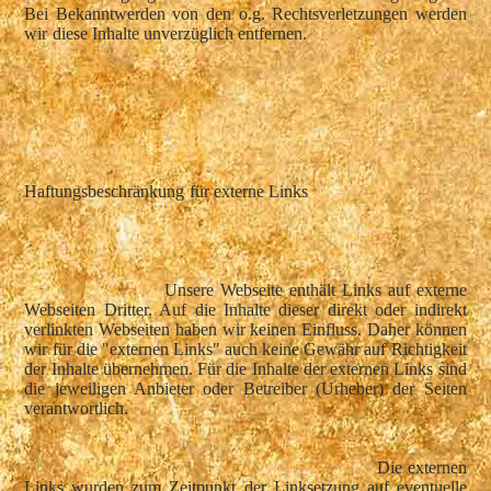
Bei Bekanntwerden von den o.g. Rechtsverletzungen werden
wir diese Inhalte unverzüglich entfernen.
Haftungsbeschränkung für externe Links
Unsere Webseite enthält Links auf externe
Webseiten Dritter. Auf die Inhalte dieser direkt oder indirekt
verlinkten Webseiten haben wir keinen Einfluss. Daher können
wir für die "externen Links" auch keine Gewähr auf Richtigkeit
der Inhalte übernehmen. Für die Inhalte der externen Links sind
die jeweiligen Anbieter oder Betreiber (Urheber) der Seiten
verantwortlich.
Die externen
Links wurden zum Zeitpunkt der Linksetzung auf eventuelle