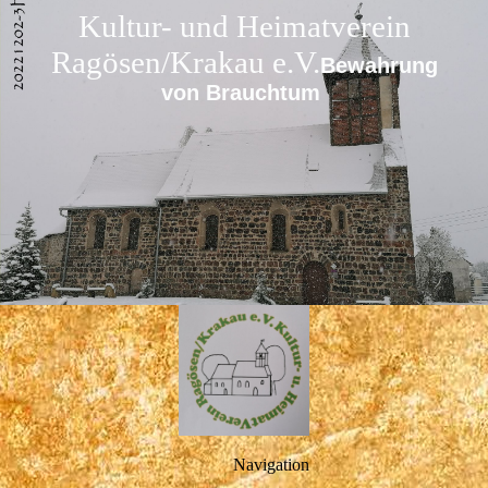
Kultur- und Heimatverein
Ragösen/Krakau e.V.
Bewahrung
von Brauchtum
Navigation