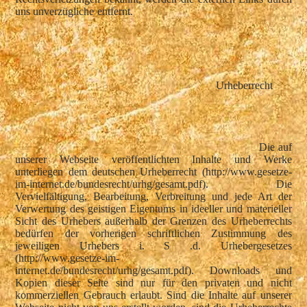
uns unverzügliche entfernt.
Urheberrecht
Die auf
unserer Webseite veröffentlichten Inhalte und Werke
unterliegen dem deutschen Urheberrecht (http://www.gesetze-
im-internet.de/bundesrecht/urhg/gesamt.pdf). Die
Vervielfältigung, Bearbeitung, Verbreitung und jede Art der
Verwertung des geistigen Eigentums in ideeller und materieller
Sicht des Urhebers außerhalb der Grenzen des Urheberrechts
bedürfen der vorherigen schriftlichen Zustimmung des
jeweiligen Urhebers i. S .d. Urhebergesetzes
(http://www.gesetze-im-
internet.de/bundesrecht/urhg/gesamt.pdf). Downloads und
Kopien dieser Seite sind nur für den privaten und nicht
kommerziellen Gebrauch erlaubt. Sind die Inhalte auf unserer