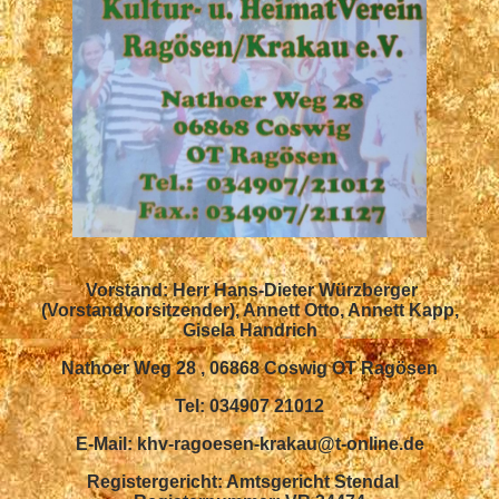
Vorstand: Herr Hans-Dieter Würzberger
(Vorstandvorsitzender), Annett Otto, Annett Kapp,
Gisela Handrich
Nathoer Weg 28 , 06868 Coswig OT Ragösen
Tel: 034907 21012
E-Mail: khv-ragoesen-krakau@t-online.de
Registergericht: Amtsgericht Stendal